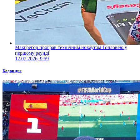
Макгрегор програв технічним нокаутом Голловею у
першому раунді
12.07.2026, 9:59
Кадри дня