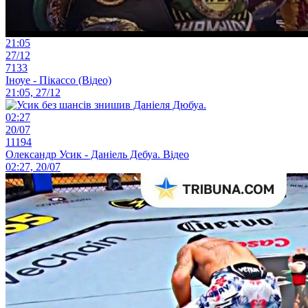
21:05
27/12
7133
Іноуе - Пікассо (Відео)
21:05, 27/12
02:27
20/07
11194
Олександр Усик - Даніель Дебуа. Відео
02:27, 20/07