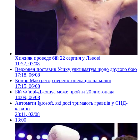
Хижняк проведе бій 22 серпня у Львові
11:52, 07/08
Верховен поставив Усику ультиматум щодо другого бою
17:18, 06/08
Конор Макгрегор переніс операцію на коліні
17:15, 06/08
Бій Ф’юрі-Джошуа може пройти 20 листопада
14:09, 06/08
Автомати Igrosoft, які досі тримають гравців у СНД-
казино
23:11, 02/08
13:00