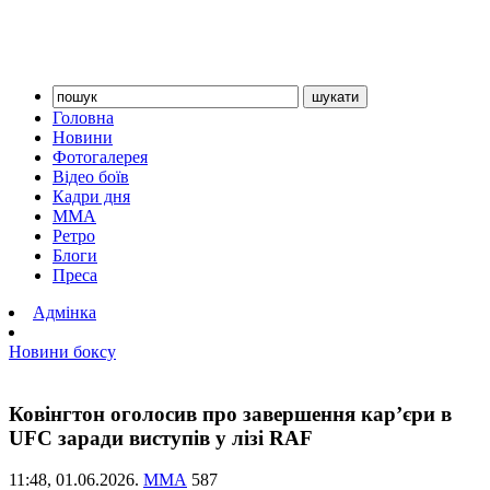
Головна
Новини
Фотогалерея
Відео боїв
Кадри дня
ММА
Ретро
Блоги
Преса
Адмінка
Новини боксу
Ковінгтон оголосив про завершення кар’єри в
UFC заради виступів у лізі RAF
11:48,
01.06.2026.
ММА
587