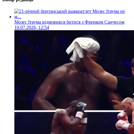
Мозес Ітаума відмовився битися з Френком Санчесом
10.07.2026, 12:54