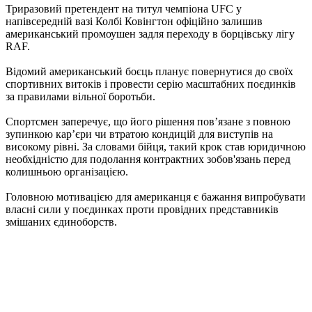
Триразовий претендент на титул чемпіона UFC у
напівсередній вазі Колбі Ковінгтон офіційно залишив
американський промоушен задля переходу в борцівську лігу
RAF.
Відомий американський боєць планує повернутися до своїх
спортивних витоків і провести серію масштабних поєдинків
за правилами вільної боротьби.
Спортсмен заперечує, що його рішення пов’язане з повною
зупинкою кар’єри чи втратою кондицій для виступів на
високому рівні. За словами бійця, такий крок став юридичною
необхідністю для подолання контрактних зобов'язань перед
колишньою організацією.
Головною мотивацією для американця є бажання випробувати
власні сили у поєдинках проти провідних представників
змішаних єдиноборств.