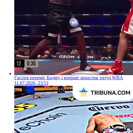
Гассієв переміг Кадіру і вперше захистив титул WBA
11.07.2026, 23:53