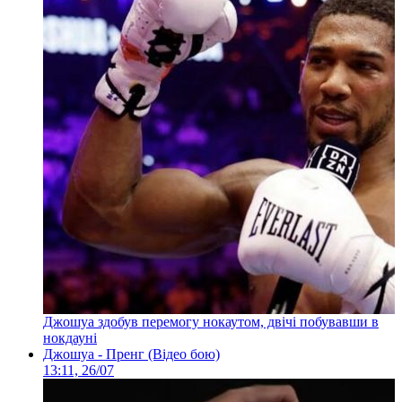
Джошуа здобув перемогу нокаутом, двічі побувавши в
нокдауні
Джошуа - Пренг (Відео бою)
13:11, 26/07