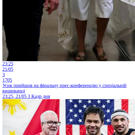
23:25
21/05
3
1705
Усик прийшов на фінальну прес-конференцію у спеціальній
вишиванці
23:25, 21/05
3
Кадр дня