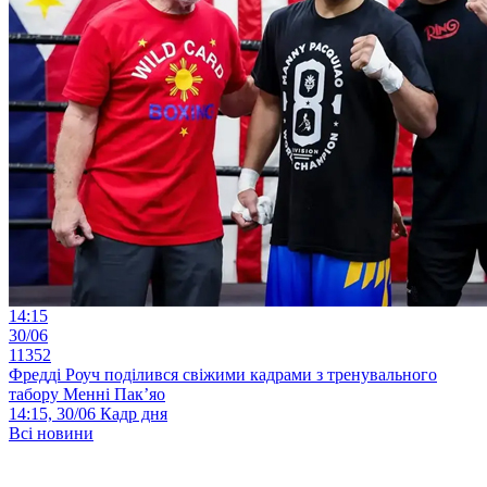
14:15
30/06
11352
Фредді Роуч поділився свіжими кадрами з тренувального
табору Менні Пак’яо
14:15, 30/06
Кадр дня
Всі новини