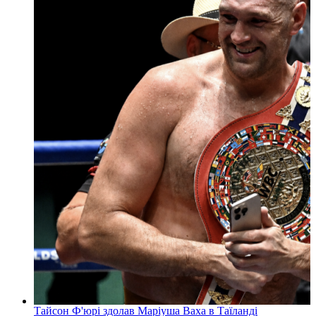
Тайсон Ф'юрі здолав Маріуша Ваха в Таїланді