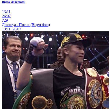
Відео матеріали
13:11
26/07
729
Джошуа - Пренг (Відео бою)
13:11, 26/07