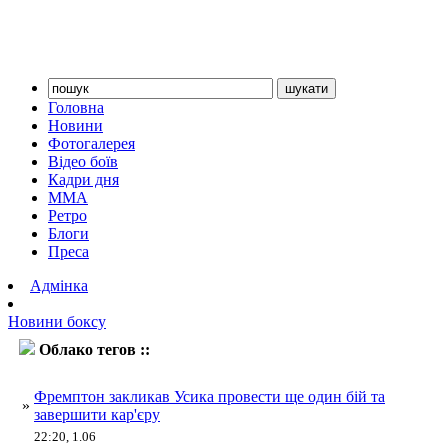
Головна
Новини
Фотогалерея
Відео боїв
Кадри дня
ММА
Ретро
Блоги
Преса
Адмінка
Новини боксу
Облако тегов ::
Фремптон
Фремптон закликав Усика провести ще один бій та
»
завершити кар'єру
22:20, 1.06