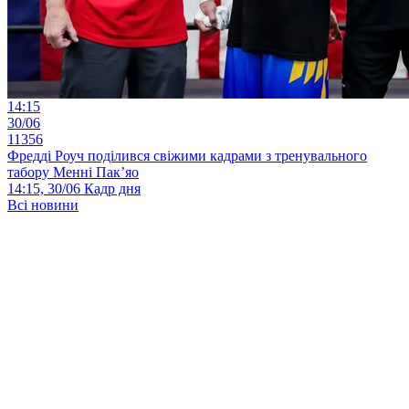
14:15
30/06
11356
Фредді Роуч поділився свіжими кадрами з тренувального
табору Менні Пак’яо
14:15, 30/06
Кадр дня
Всі новини