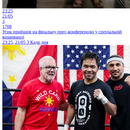
23:25
21/05
3
1708
Усик прийшов на фінальну прес-конференцію у спеціальній
вишиванці
23:25, 21/05
3
Кадр дня