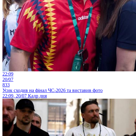
22:09
20/07
833
Усик сходив на фінал ЧС-2026 та виставив фото
22:09, 20/07
Кадр дня