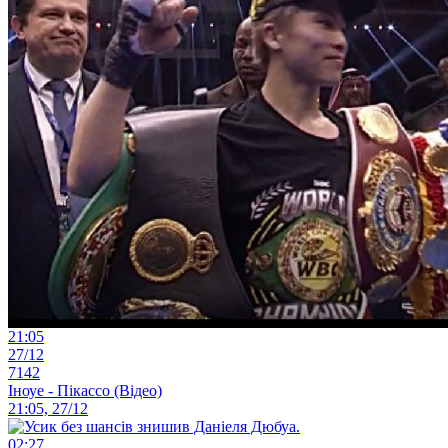
21:05
27/12
7142
Іноуе - Пікассо (Відео)
21:05, 27/12
02:27