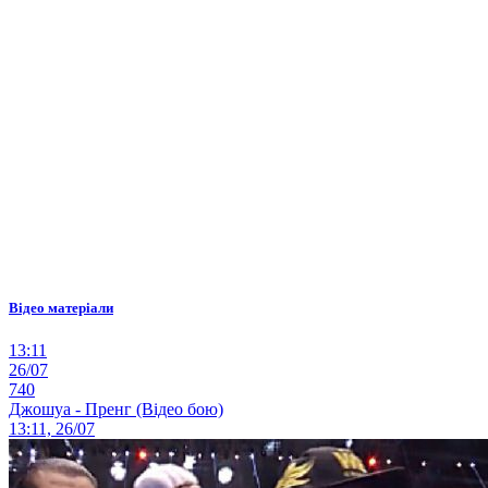
Відео матеріали
13:11
26/07
740
Джошуа - Пренг (Відео бою)
13:11, 26/07