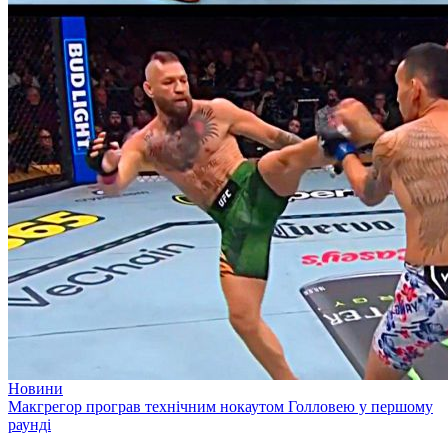
Новини
Макгрегор програв технічним нокаутом Голловею у першому
раунді