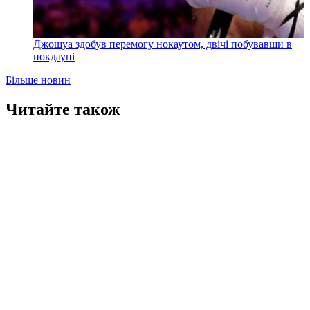
Джошуа здобув перемогу нокаутом, двічі побувавши в
нокдауні
Більше новин
Читайте також