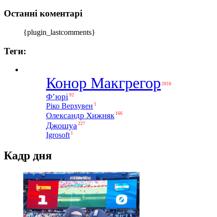
Останні коментарі
{plugin_lastcomments}
Теги:
Конор Макгрегор
2016
Ф’юрі
92
1
Ріко Верхувен
Олександр Хижняк
166
Джошуа
227
1
Igrosoft
Кадр дня