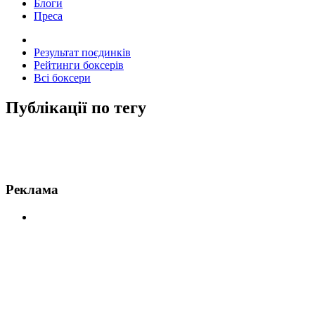
Блоги
Преса
Результат поєдинків
Рейтинги боксерів
Всі боксери
Публікації по тегу
Новини по Туивасу
Реклама