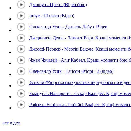
Джошуа - Пренг (Відео бою)
Іноуе - Пікассо (Відео)
Олександр Усик - Даніель Дебуа. Відео
Джервонта Девіс - Ламонт Роуч. Кращі моменти 
Джозеф Паркер - Мартін Баколе. Кращі моменти 
Чжан Чжилей - Агіт Кабаєл. Кращі моменти бою 
Олександр Усик - Тайсон Ф'юрі - 2 (відео)
Усик та Ф'юрі поспілкувались перед боєм по відео 
Емануель Наваррете - Оскар Вальдес. Кращі мом
Рафаель Еспіноса - Робейсі Рамірес. Кращі момен
все відео