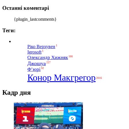
Останні коментарі
{plugin_lastcomments}
Теги:
1
Ріко Верхувен
1
Igrosoft
Олександр Хижняк
166
Джошуа
227
Ф’юрі
92
Конор Макгрегор
2016
Кадр дня