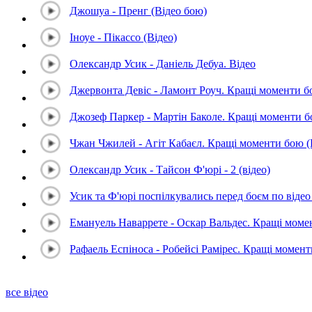
Джошуа - Пренг (Відео бою)
Іноуе - Пікассо (Відео)
Олександр Усик - Даніель Дебуа. Відео
Джервонта Девіс - Ламонт Роуч. Кращі моменти 
Джозеф Паркер - Мартін Баколе. Кращі моменти 
Чжан Чжилей - Агіт Кабаєл. Кращі моменти бою 
Олександр Усик - Тайсон Ф'юрі - 2 (відео)
Усик та Ф'юрі поспілкувались перед боєм по відео 
Емануель Наваррете - Оскар Вальдес. Кращі мом
Рафаель Еспіноса - Робейсі Рамірес. Кращі момен
все відео