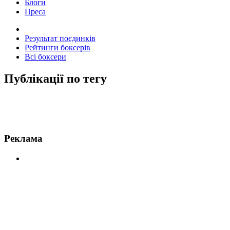
Блоги
Преса
Результат поєдинків
Рейтинги боксерів
Всі боксери
Публікації по тегу
Новини по Стрікленд
Реклама