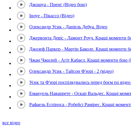
Джошуа - Пренг (Відео бою)
Іноуе - Пікассо (Відео)
Олександр Усик - Даніель Дебуа. Відео
Джервонта Девіс - Ламонт Роуч. Кращі моменти 
Джозеф Паркер - Мартін Баколе. Кращі моменти 
Чжан Чжилей - Агіт Кабаєл. Кращі моменти бою 
Олександр Усик - Тайсон Ф'юрі - 2 (відео)
Усик та Ф'юрі поспілкувались перед боєм по відео 
Емануель Наваррете - Оскар Вальдес. Кращі мом
Рафаель Еспіноса - Робейсі Рамірес. Кращі момен
все відео