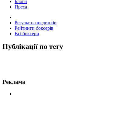
Блоги
Преса
Результат поєдинків
Рейтинги боксерів
Всі боксери
Публікації по тегу
Новини по Руїс
Реклама