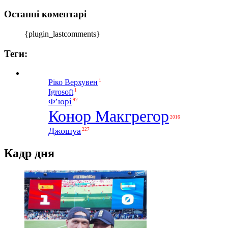
Останні коментарі
{plugin_lastcomments}
Теги:
1
Ріко Верхувен
1
Igrosoft
Ф’юрі
92
Конор Макгрегор
2016
Джошуа
227
Кадр дня