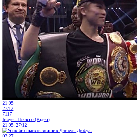
21:05
27/12
7117
Іноуе - Пікассо (Відео)
21:05, 27/12
02:27