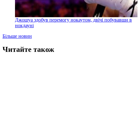
Джошуа здобув перемогу нокаутом, двічі побувавши в
нокдауні
Більше новин
Читайте також