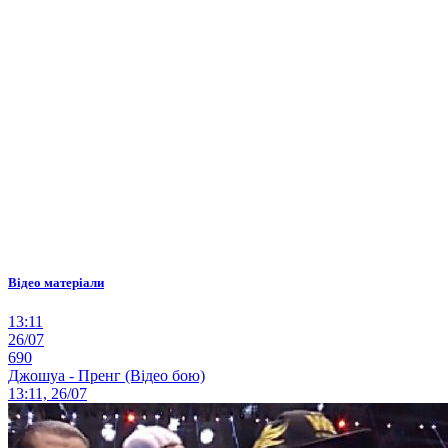
Відео матеріали
13:11
26/07
690
Джошуа - Пренг (Відео бою)
13:11, 26/07