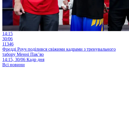
14:15
30/06
11346
Фредді Роуч поділився свіжими кадрами з тренувального
табору Менні Пак’яо
14:15, 30/06
Кадр дня
Всі новини