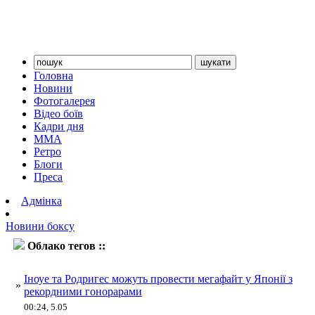
Головна
Новини
Фотогалерея
Відео боїв
Кадри дня
ММА
Ретро
Блоги
Преса
Адмінка
Новини боксу
Облако тегов ::
Родригес
Іноуе та Родригес можуть провести мегафайт у Японії з
»
рекордними гонорарами
00:24, 5.05