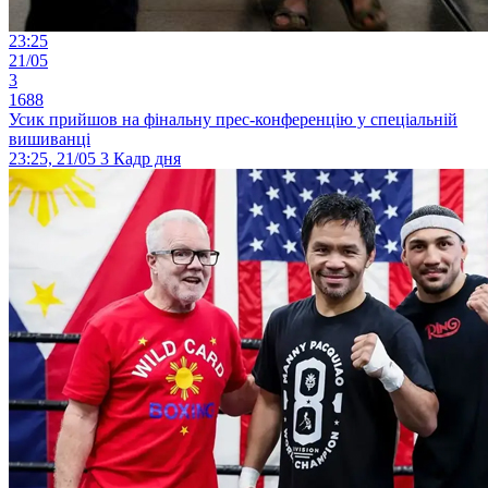
23:25
21/05
3
1688
Усик прийшов на фінальну прес-конференцію у спеціальній
вишиванці
23:25, 21/05
3
Кадр дня