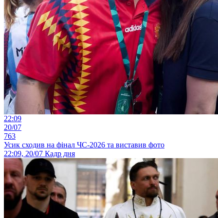
22:09
20/07
763
Усик сходив на фінал ЧС-2026 та виставив фото
22:09, 20/07
Кадр дня