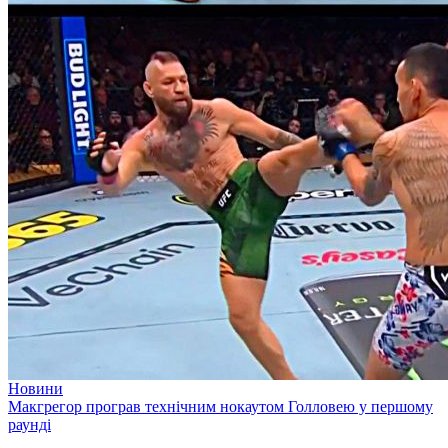
Новини
Макгрегор програв технічним нокаутом Голловею у першому
раунді