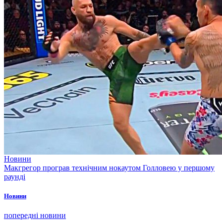
Новини
Макгрегор програв технічним нокаутом Голловею у першому
раунді
Новини
попередні новини