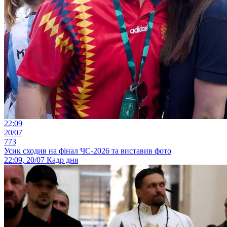
22:09
20/07
773
Усик сходив на фінал ЧС-2026 та виставив фото
22:09, 20/07
Кадр дня