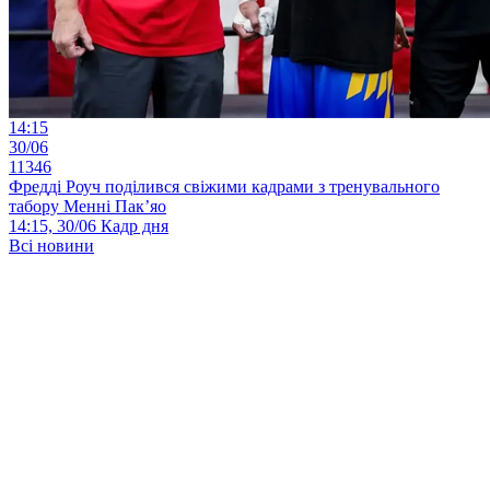
14:15
30/06
11346
Фредді Роуч поділився свіжими кадрами з тренувального
табору Менні Пак’яо
14:15, 30/06
Кадр дня
Всі новини