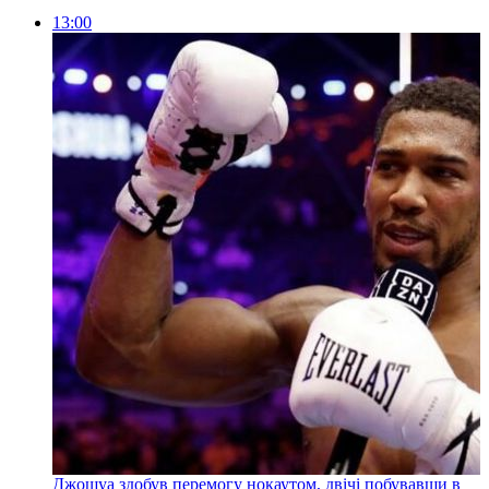
13:00
Джошуа здобув перемогу нокаутом, двічі побувавши в