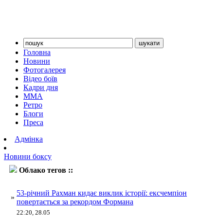
Головна
Новини
Фотогалерея
Відео боїв
Кадри дня
ММА
Ретро
Блоги
Преса
Адмінка
Новини боксу
Облако тегов ::
Рахман
53-річний Рахман кидає виклик історії: ексчемпіон
»
повертається за рекордом Формана
22:20, 28.05