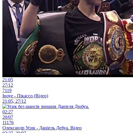
21:05
27/12
7119
Іноуе - Пікассо (Відео)
21:05, 27/12
02:27
20/07
11176
Олександр Усик - Даніель Дебуа. Відео