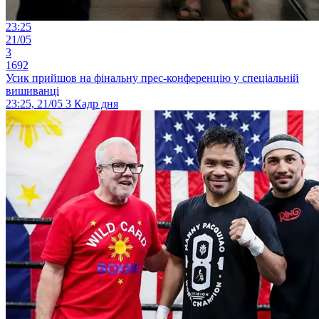
23:25
21/05
3
1692
Усик прийшов на фінальну прес-конференцію у спеціальній
вишиванці
23:25, 21/05
3
Кадр дня