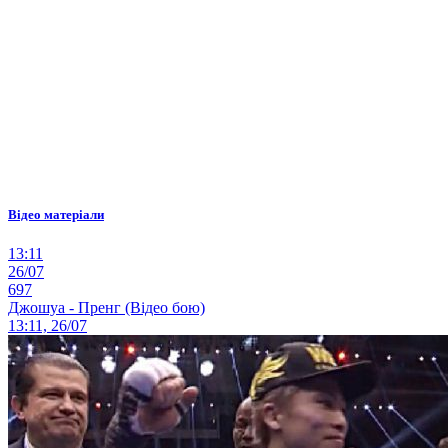
Відео матеріали
13:11
26/07
697
Джошуа - Пренг (Відео бою)
13:11, 26/07