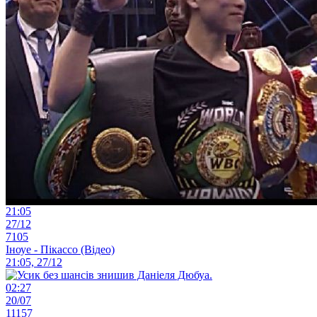
21:05
27/12
7105
Іноуе - Пікассо (Відео)
21:05, 27/12
02:27
20/07
11157