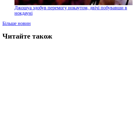
Джошуа здобув перемогу нокаутом, двічі побувавши в
нокдауні
Більше новин
Читайте також