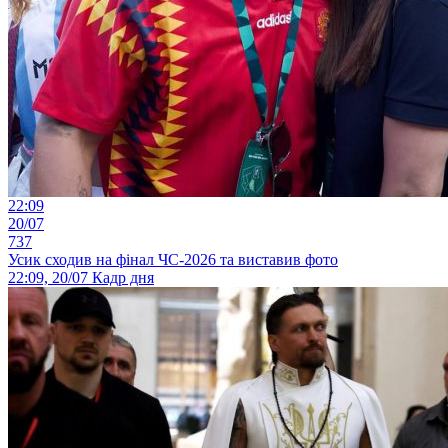
22:09
20/07
737
Усик сходив на фінал ЧС-2026 та виставив фото
22:09, 20/07
Кадр дня