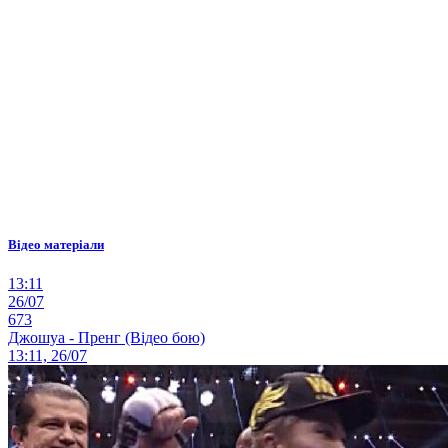
Відео матеріали
13:11
26/07
673
Джошуа - Пренг (Відео бою)
13:11, 26/07