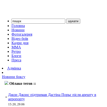
Головна
Новини
Фотогалерея
Відео боїв
Кадри дня
ММА
Ретро
Блоги
Преса
Адмінка
Новини боксу
Облако тегов ::
Порьє
Джон Джонс підтримав Дастіна Порьє після арешту в
»
аеропорту
15:20, 29.06