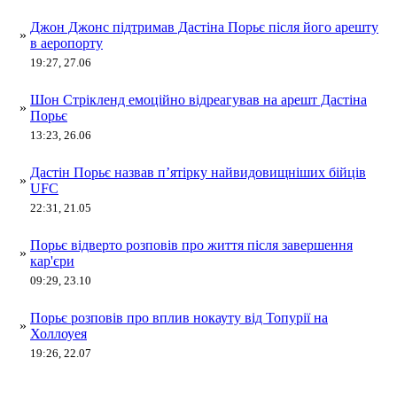
Джон Джонс підтримав Дастіна Порьє після його арешту
»
в аеропорту
19:27, 27.06
Шон Стрікленд емоційно відреагував на арешт Дастіна
»
Порьє
13:23, 26.06
Дастін Порьє назвав п’ятірку найвидовищніших бійців
»
UFC
22:31, 21.05
Порьє відверто розповів про життя після завершення
»
кар'єри
09:29, 23.10
Порьє розповів про вплив нокауту від Топурії на
»
Холлоуея
19:26, 22.07