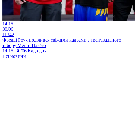
14:15
30/06
11342
Фредді Роуч поділився свіжими кадрами з тренувального
табору Менні Пак’яо
14:15, 30/06
Кадр дня
Всі новини