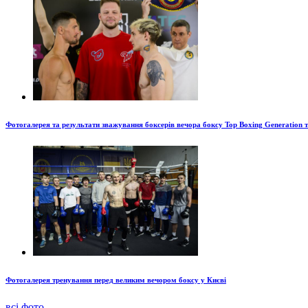
Фотогалерея та результати зважування боксерів вечора боксу Top Boxing Generation 
Фотогалерея тренування перед великим вечором боксу у Києві
всі фото