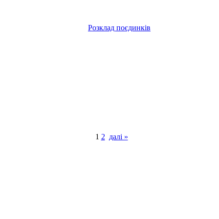
Розклад поєдинків
1
2
далі »