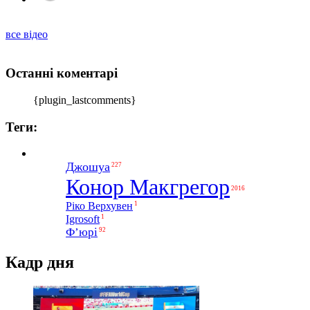
все відео
Останні коментарі
{plugin_lastcomments}
Теги:
Джошуа
227
Конор Макгрегор
2016
1
Ріко Верхувен
1
Igrosoft
Ф’юрі
92
Кадр дня