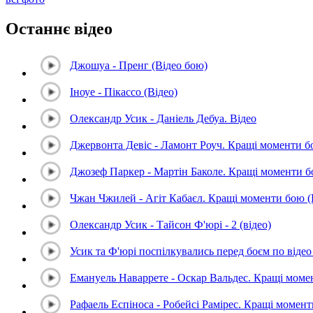
Останнє відео
Джошуа - Пренг (Відео бою)
Іноуе - Пікассо (Відео)
Олександр Усик - Даніель Дебуа. Відео
Джервонта Девіс - Ламонт Роуч. Кращі моменти 
Джозеф Паркер - Мартін Баколе. Кращі моменти 
Чжан Чжилей - Агіт Кабаєл. Кращі моменти бою 
Олександр Усик - Тайсон Ф'юрі - 2 (відео)
Усик та Ф'юрі поспілкувались перед боєм по відео 
Емануель Наваррете - Оскар Вальдес. Кращі мом
Рафаель Еспіноса - Робейсі Рамірес. Кращі момен