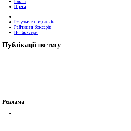
Блоги
Преса
Результат поєдинків
Рейтинги боксерів
Всі боксери
Публікації по тегу
Новини по Пімблетт
Реклама