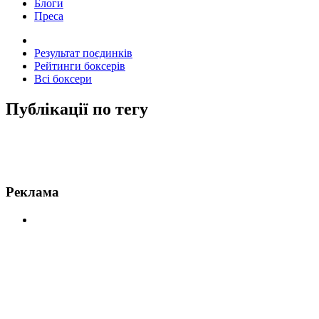
Блоги
Преса
Результат поєдинків
Рейтинги боксерів
Всі боксери
Публікації по тегу
Новини по Маддалена
Реклама