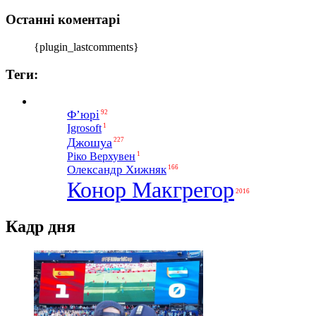
Останні коментарі
{plugin_lastcomments}
Теги:
Ф’юрі
92
1
Igrosoft
Джошуа
227
1
Ріко Верхувен
Олександр Хижняк
166
Конор Макгрегор
2016
Кадр дня