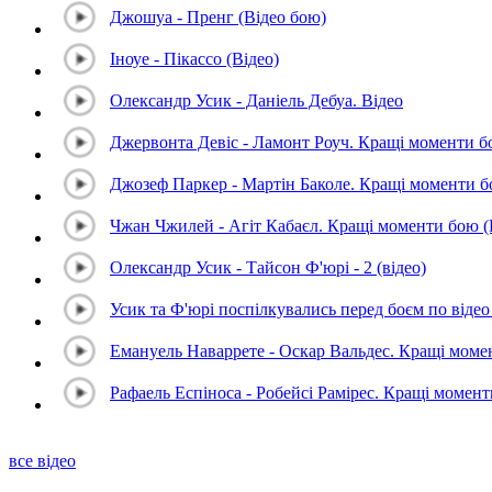
Джошуа - Пренг (Відео бою)
Іноуе - Пікассо (Відео)
Олександр Усик - Даніель Дебуа. Відео
Джервонта Девіс - Ламонт Роуч. Кращі моменти 
Джозеф Паркер - Мартін Баколе. Кращі моменти 
Чжан Чжилей - Агіт Кабаєл. Кращі моменти бою 
Олександр Усик - Тайсон Ф'юрі - 2 (відео)
Усик та Ф'юрі поспілкувались перед боєм по відео 
Емануель Наваррете - Оскар Вальдес. Кращі мом
Рафаель Еспіноса - Робейсі Рамірес. Кращі момен
все відео