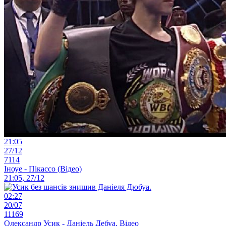
21:05
27/12
7114
Іноуе - Пікассо (Відео)
21:05, 27/12
02:27
20/07
11169
Олександр Усик - Даніель Дебуа. Відео