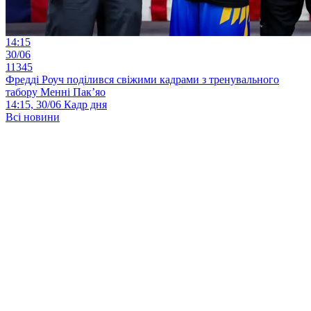
14:15
30/06
11345
Фредді Роуч поділився свіжими кадрами з тренувального
табору Менні Пак’яо
14:15, 30/06
Кадр дня
Всі новини