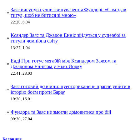
Заяс висунув гучне звинувачення Фундорі: «Сам здав
»
титул, щоб не битися зі мною»
22:20, 6.04
Ксандер Заяс та Джарон Енніс зійдуться у супербої за
»
титули чемпіона світу
13:27, 1.04
Едді Гірн готує мегабій між Ксандером Заясом та
»
Джароном Еннісом у Нью-Йорку
22:41, 28.03
Заяс готовий до війни: пуерториканець прагне увійти в
»
історію боєм проти Барау
19:20, 16.01
»
Фундора та Заяс не змогли домовитися про бій
09:30, 27.04
Кадри дня