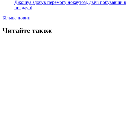
Джошуа здобув перемогу нокаутом, двічі побувавши в
нокдауні
Більше новин
Читайте також