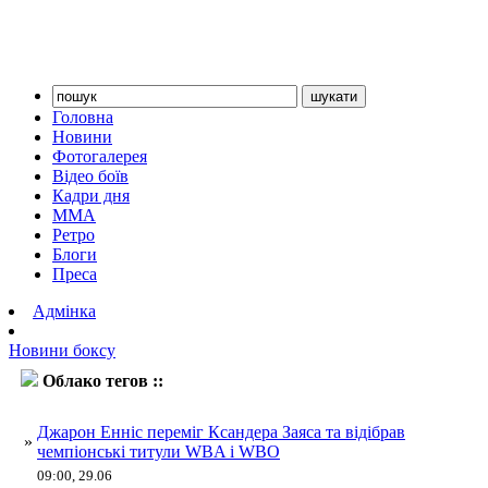
Головна
Новини
Фотогалерея
Відео боїв
Кадри дня
ММА
Ретро
Блоги
Преса
Адмінка
Новини боксу
Облако тегов ::
Заяс
Джарон Енніс переміг Ксандера Заяса та відібрав
»
чемпіонські титули WBA і WBO
09:00, 29.06