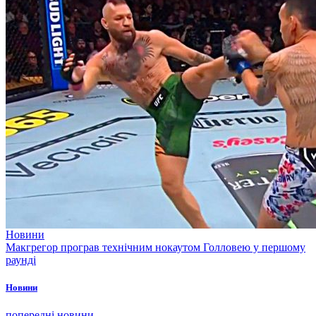
Новини
Макгрегор програв технічним нокаутом Голловею у першому
раунді
Новини
попередні новини