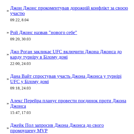
Джон Джонс прокоментував дорожній конфлікт за своєю
»
участю
09:22, 8.04
»
Рой Джонс назвав "нового себе"
09:20, 30.03
Джо Роган закликає UFC включити Джона Джонса до
»
карду турніру в Білому домі
22:00, 24.03
Дана Вайт спростував участь Джона Джонса у турнірі
»
UFC у Білому домі
09:18, 24.03
Алекс Перейра планує провести поєдинок проти Джона
»
Джонса
15:47, 17.03
Джейк Пол запросив Джона Джонса до свого
»
промоушену MVP