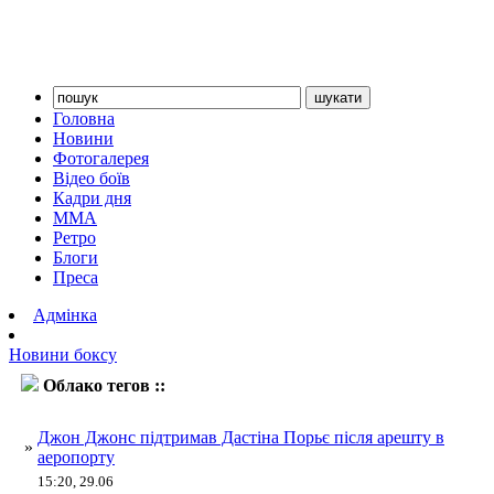
Головна
Новини
Фотогалерея
Відео боїв
Кадри дня
ММА
Ретро
Блоги
Преса
Адмінка
Новини боксу
Облако тегов ::
Джонс
Джон Джонс підтримав Дастіна Порьє після арешту в
»
аеропорту
15:20, 29.06