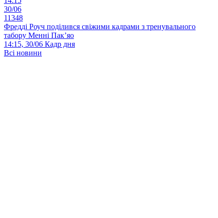
14:15
30/06
11348
Фредді Роуч поділився свіжими кадрами з тренувального
табору Менні Пак’яо
14:15, 30/06
Кадр дня
Всі новини