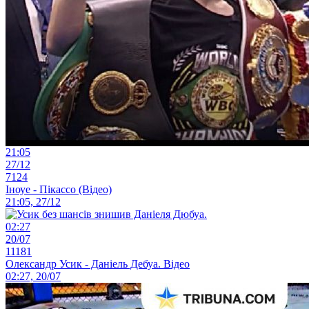
21:05
27/12
7124
Іноуе - Пікассо (Відео)
21:05, 27/12
02:27
20/07
11181
Олександр Усик - Даніель Дебуа. Відео
02:27, 20/07