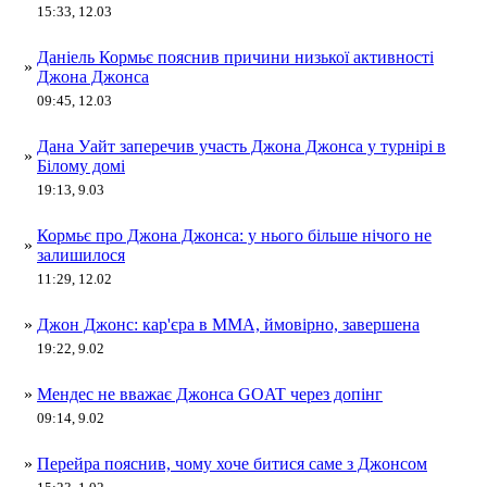
15:33, 12.03
Даніель Кормьє пояснив причини низької активності
»
Джона Джонса
09:45, 12.03
Дана Уайт заперечив участь Джона Джонса у турнірі в
»
Білому домі
19:13, 9.03
Кормьє про Джона Джонса: у нього більше нічого не
»
залишилося
11:29, 12.02
»
Джон Джонс: кар'єра в ММА, ймовірно, завершена
19:22, 9.02
»
Мендес не вважає Джонса GOAT через допінг
09:14, 9.02
»
Перейра пояснив, чому хоче битися саме з Джонсом