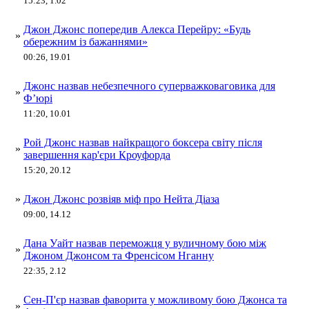
15:23, 1.02
Джон Джонс попередив Алекса Перейру: «Будь
»
обережним із бажаннями»
00:26, 19.01
Джонс назвав небезпечного суперважковаговика для
»
Ф’юрі
11:20, 10.01
Рой Джонс назвав найкращого боксера світу після
»
завершення кар'єри Кроуфорда
15:20, 20.12
»
Джон Джонс розвіяв міф про Нейта Діаза
09:00, 14.12
Дана Уайт назвав переможця у вуличному бою між
»
Джоном Джонсом та Френсісом Нганну
22:35, 2.12
Сен-П'єр назвав фаворита у можливому бою Джонса та
»