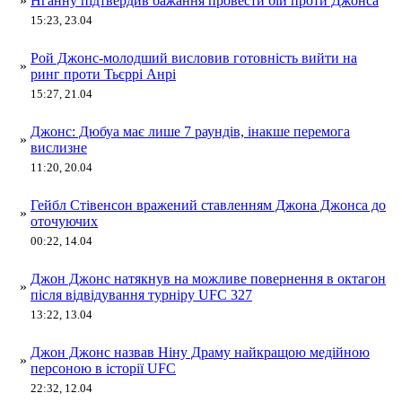
»
Нганну підтвердив бажання провести бій проти Джонса
15:23, 23.04
Рой Джонс-молодший висловив готовність вийти на
»
ринг проти Тьєррі Анрі
15:27, 21.04
Джонс: Дюбуа має лише 7 раундів, інакше перемога
»
вислизне
11:20, 20.04
Гейбл Стівенсон вражений ставленням Джона Джонса до
»
оточуючих
00:22, 14.04
Джон Джонс натякнув на можливе повернення в октагон
»
після відвідування турніру UFC 327
13:22, 13.04
Джон Джонс назвав Ніну Драму найкращою медійною
»
персоною в історії UFC
22:32, 12.04