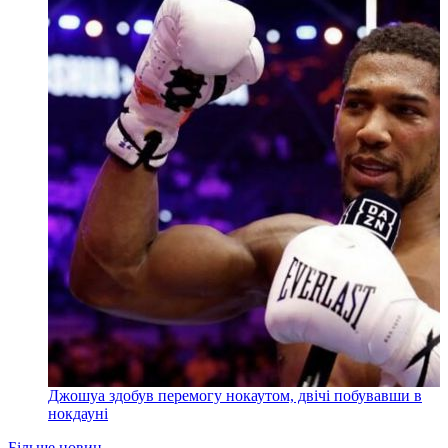
Джошуа здобув перемогу нокаутом, двічі побувавши в
нокдауні
Більше новин