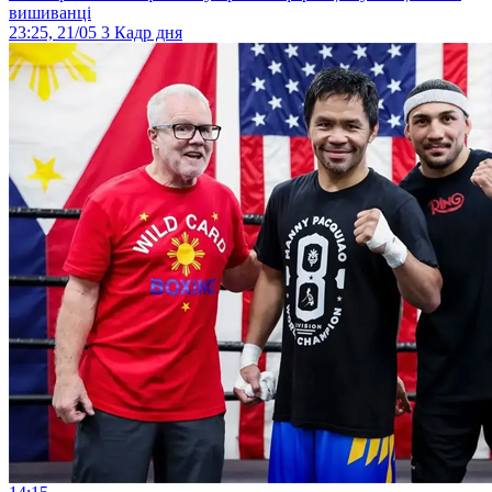
вишиванці
23:25, 21/05
3
Кадр дня