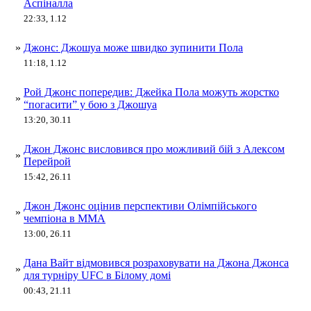
Аспіналла
22:33, 1.12
»
Джонс: Джошуа може швидко зупинити Пола
11:18, 1.12
Рой Джонс попередив: Джейка Пола можуть жорстко
»
“погасити” у бою з Джошуа
13:20, 30.11
Джон Джонс висловився про можливий бій з Алексом
»
Перейрой
15:42, 26.11
Джон Джонс оцінив перспективи Олімпійського
»
чемпіона в MMA
13:00, 26.11
Дана Вайт відмовився розраховувати на Джона Джонса
»
для турніру UFC в Білому домі
00:43, 21.11