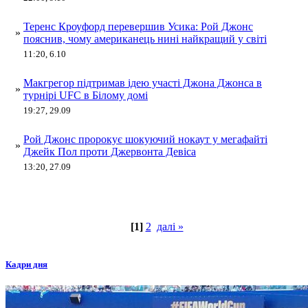
Теренс Кроуфорд перевершив Усика: Рой Джонс
»
пояснив, чому американець нині найкращий у світі
11:20, 6.10
Макгрегор підтримав ідею участі Джона Джонса в
»
турнірі UFC в Білому домі
19:27, 29.09
Рой Джонс пророкує шокуючий нокаут у мегафайті
»
Джейк Пол проти Джервонта Девіса
13:20, 27.09
[1]
2
далі »
Кадри дня