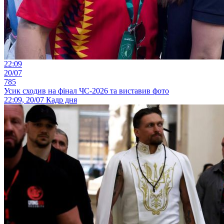
22:09
20/07
785
Усик сходив на фінал ЧС-2026 та виставив фото
22:09, 20/07
Кадр дня