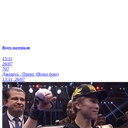
Відео матеріали
13:11
26/07
707
Джошуа - Пренг (Відео бою)
13:11, 26/07