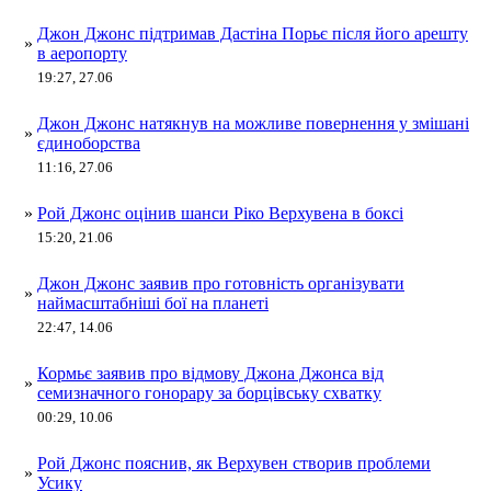
Джон Джонс підтримав Дастіна Порьє після його арешту
»
в аеропорту
19:27, 27.06
Джон Джонс натякнув на можливе повернення у змішані
»
єдиноборства
11:16, 27.06
»
Рой Джонс оцінив шанси Ріко Верхувена в боксі
15:20, 21.06
Джон Джонс заявив про готовність організувати
»
наймасштабніші бої на планеті
22:47, 14.06
Кормьє заявив про відмову Джона Джонса від
»
семизначного гонорару за борцівську схватку
00:29, 10.06
Рой Джонс пояснив, як Верхувен створив проблеми
»
Усику