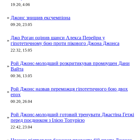
19:20, 4.06
»
Джонс знищив ексчемпіона
09:20, 23.05
Джо Роган оцінив шанси Алекса Перейри у
»
гіпотетичному бою проти пікового Джона Джонса
22:32, 15.05
Рой Джонс-молодший розкритикував промоушен Дани
»
Вайта
00:36, 13.05
Рой Джонс назвав переможця гіпотетичного бою двох
»
епох
00:20, 26.04
Рой Джонс-молодший готовий тренувати Джастіна Гетжі
»
перед поєдинком з Ілією Топурією
22:42, 23.04