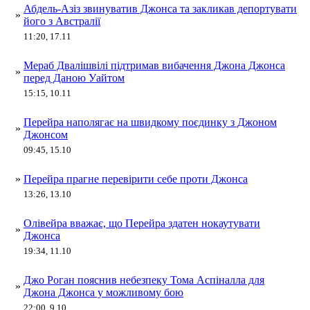
Абдель-Азіз звинуватив Джонса та закликав депортувати
»
його з Австралії
11:20, 17.11
Мераб Двалішвілі підтримав вибачення Джона Джонса
»
перед Даною Уайтом
15:15, 10.11
Перейра наполягає на швидкому поєдинку з Джоном
»
Джонсом
09:45, 15.10
»
Перейра прагне перевірити себе проти Джонса
13:26, 13.10
Олівейра вважає, що Перейра здатен нокаутувати
»
Джонса
19:34, 11.10
Джо Роган пояснив небезпеку Тома Аспіналла для
»
Джона Джонса у можливому бою
22:00, 9.10