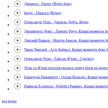
Джошуа - Пренг (Відео бою)
Іноуе - Пікассо (Відео)
Олександр Усик - Даніель Дебуа. Відео
Джервонта Девіс - Ламонт Роуч. Кращі моменти 
Джозеф Паркер - Мартін Баколе. Кращі моменти 
Чжан Чжилей - Агіт Кабаєл. Кращі моменти бою 
Олександр Усик - Тайсон Ф'юрі - 2 (відео)
Усик та Ф'юрі поспілкувались перед боєм по відео 
Емануель Наваррете - Оскар Вальдес. Кращі мом
Рафаель Еспіноса - Робейсі Рамірес. Кращі момен
все відео