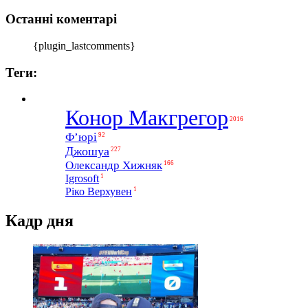
Останні коментарі
{plugin_lastcomments}
Теги:
Конор Макгрегор
2016
Ф’юрі
92
Джошуа
227
Олександр Хижняк
166
1
Igrosoft
1
Ріко Верхувен
Кадр дня