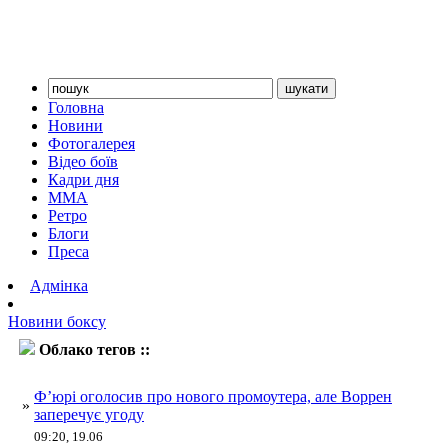
Головна
Новини
Фотогалерея
Відео боїв
Кадри дня
ММА
Ретро
Блоги
Преса
Адмінка
Новини боксу
Облако тегов ::
Воррен
Ф’юрі оголосив про нового промоутера, але Воррен
»
заперечує угоду
09:20, 19.06