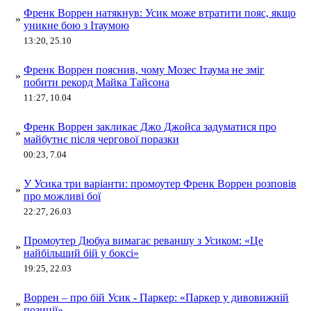
Френк Воррен натякнув: Усик може втратити пояс, якщо
»
уникне бою з Ітаумою
13:20, 25.10
Френк Воррен пояснив, чому Мозес Ітаума не зміг
»
побити рекорд Майка Тайсона
11:27, 10.04
Френк Воррен закликає Джо Джойса задуматися про
»
майбутнє після чергової поразки
00:23, 7.04
У Усика три варіанти: промоутер Френк Воррен розповів
»
про можливі бої
22:27, 26.03
Промоутер Дюбуа вимагає реваншу з Усиком: «Це
»
найбільший бій у боксі»
19:25, 22.03
Воррен – про бій Усик - Паркер: «Паркер у дивовижній
»
позиції»