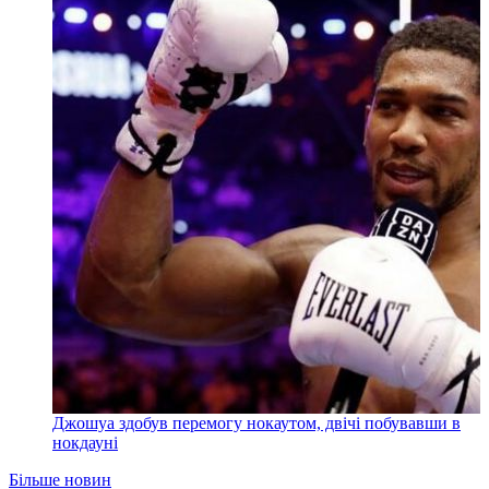
Джошуа здобув перемогу нокаутом, двічі побувавши в
нокдауні
Більше новин