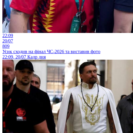
22:09
20/07
809
Усик сходив на фінал ЧС-2026 та виставив фото
22:09, 20/07
Кадр дня