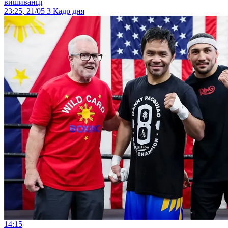
вишиванці
23:25, 21/05
3
Кадр дня
14:15