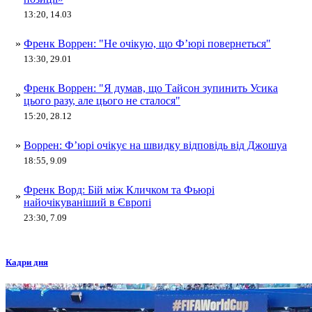
13:20, 14.03
»
Френк Воррен: "Не очікую, що Ф’юрі повернеться"
13:30, 29.01
Френк Воррен: "Я думав, що Тайсон зупинить Усика
»
цього разу, але цього не сталося"
15:20, 28.12
»
Воррен: Ф’юрі очікує на швидку відповідь від Джошуа
18:55, 9.09
Френк Ворд: Бій між Кличком та Фьюрі
»
найочікуваніший в Європі
23:30, 7.09
Кадри дня