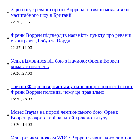
Хірн готує реванш проти Воррена: названо можливі бої
»
масштабного шоу в Британії
22:20, 3.06
Френк Воррен підтвердив наявність пункту про реванш
»
у контракті Дюбуа та Вордлі
22:37, 11.05
Усик відмовився від бою з Ітаумою: Френк Воррен
»
вимагає пояснень
09:20, 27.03
Тайсон Ф'юрі повертається у ринг попри протест батька:
»
Френк Воррен пояснив, чому це правильно
15:20, 26.03
Мозес Ітаума на порозі чемпіонського бою: Френк
»
Воррен розкрив вирішальний крок до титулу
09:20, 14.03
Усик ризикує поясом WBC: Воррен заявив, кого чемпіон