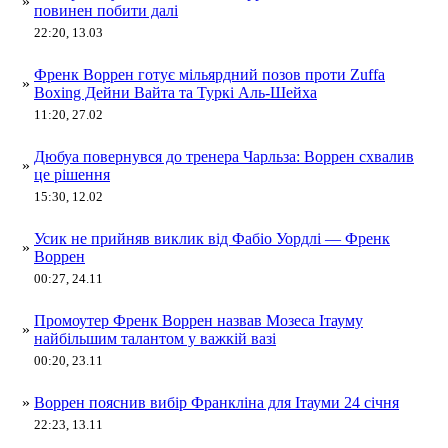
»
повинен побити далі
22:20, 13.03
Френк Воррен готує мільярдний позов проти Zuffa
»
Boxing Дейни Вайта та Туркі Аль-Шейха
11:20, 27.02
Дюбуа повернувся до тренера Чарльза: Воррен схвалив
»
це рішення
15:30, 12.02
Усик не прийняв виклик від Фабіо Уордлі — Френк
»
Воррен
00:27, 24.11
Промоутер Френк Воррен назвав Мозеса Ітауму
»
найбільшим талантом у важкій вазі
00:20, 23.11
»
Воррен пояснив вибір Франкліна для Ітауми 24 січня
22:23, 13.11