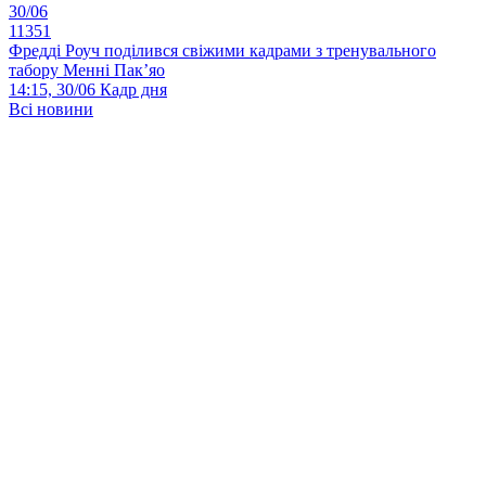
30/06
11351
Фредді Роуч поділився свіжими кадрами з тренувального
табору Менні Пак’яо
14:15, 30/06
Кадр дня
Всі новини