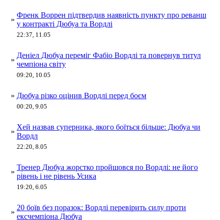
Френк Воррен підтвердив наявність пункту про реванш
»
у контракті Дюбуа та Вордлі
22:37, 11.05
Деніел Дюбуа переміг Фабіо Вордлі та повернув титул
»
чемпіона світу
09:20, 10.05
»
Дюбуа різко оцінив Вордлі перед боєм
00:20, 9.05
Хей назвав суперника, якого боїться більше: Дюбуа чи
»
Вордл
22:20, 8.05
Тренер Дюбуа жорстко пройшовся по Вордлі: не його
»
рівень і не рівень Усика
19:20, 6.05
20 боїв без поразок: Вордлі перевірить силу проти
»
ексчемпіона Дюбуа