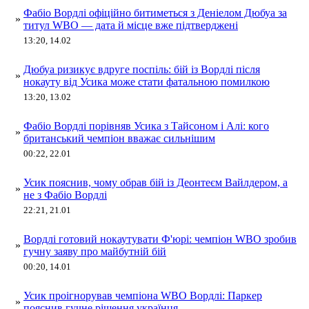
Фабіо Вордлі офіційно битиметься з Деніелом Дюбуа за
»
титул WBO — дата й місце вже підтверджені
13:20, 14.02
Дюбуа ризикує вдруге поспіль: бій із Вордлі після
»
нокауту від Усика може стати фатальною помилкою
13:20, 13.02
Фабіо Вордлі порівняв Усика з Тайсоном і Алі: кого
»
британський чемпіон вважає сильнішим
00:22, 22.01
Усик пояснив, чому обрав бій із Деонтеєм Вайлдером, а
»
не з Фабіо Вордлі
22:21, 21.01
Вордлі готовий нокаутувати Ф'юрі: чемпіон WBO зробив
»
гучну заяву про майбутній бій
00:20, 14.01
Усик проігнорував чемпіона WBO Вордлі: Паркер
»
пояснив гучне рішення українця