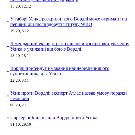
15:20, 12.12
У таборі Усика розкрили, кого Вордлі може отримати на
»
перший бій після здобуття титулу WBO
19:20, 6.12
Легендарний експерт різко висловився про звинувачення
»
Усика в ухилянні від бою з Вордлі
13:20, 28.11
Вордлі претендує на звання найнебезпечнішого
»
супротивника для Усика
22:20, 3.11
Усик проти Вордлі: експерт Атлас назвав умову поразки
»
чемпіона
00:20, 2.11
»
Паркер оцінив шанси Вордлі проти Усика
11:16, 29.10