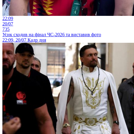
22:09
20/07
735
Усик сходив на фінал ЧС-2026 та виставив фото
22:09, 20/07
Кадр дня