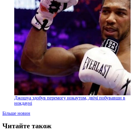
Джошуа здобув перемогу нокаутом, двічі побувавши в
нокдауні
Більше новин
Читайте також