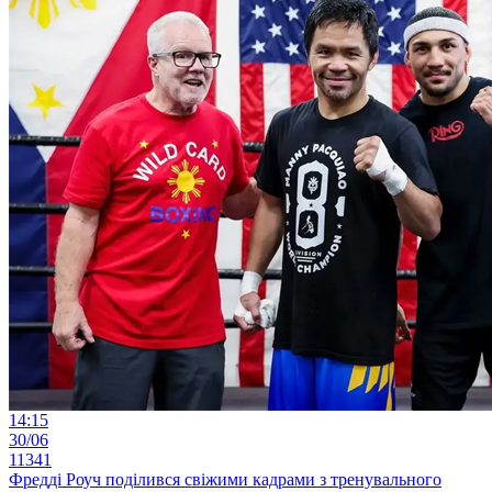
14:15
30/06
11341
Фредді Роуч поділився свіжими кадрами з тренувального