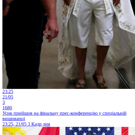
23:25
21/05
3
1680
Усик прийшов на фінальну прес-конференцію у спеціальній
вишиванці
23:25, 21/05
3
Кадр дня