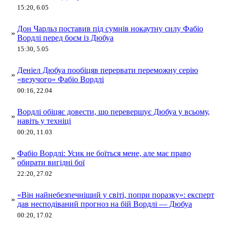
15:20, 6.05
Дон Чарльз поставив під сумнів нокаутну силу Фабіо
»
Вордлі перед боєм із Дюбуа
15:30, 5.05
Деніел Дюбуа пообіцяв перервати переможну серію
»
«везучого» Фабіо Вордлі
00:16, 22.04
Вордлі обіцяє довести, що перевершує Дюбуа у всьому,
»
навіть у техніці
00:20, 11.03
Фабіо Вордлі: Усик не боїться мене, але має право
»
обирати вигідні бої
22:20, 27.02
«Він найнебезпечніший у світі, попри поразку»: експерт
»
дав несподіваний прогноз на бій Вордлі — Дюбуа
00:20, 17.02