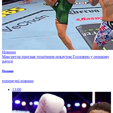
Новини
Макгрегор програв технічним нокаутом Голловею у першому
раунді
Новини
попередні новини
13:00