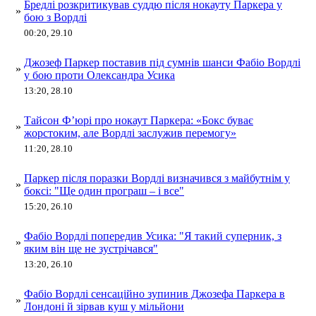
Бредлі розкритикував суддю після нокауту Паркера у
»
бою з Вордлі
00:20, 29.10
Джозеф Паркер поставив під сумнів шанси Фабіо Вордлі
»
у бою проти Олександра Усика
13:20, 28.10
Тайсон Ф’юрі про нокаут Паркера: «Бокс буває
»
жорстоким, але Вордлі заслужив перемогу»
11:20, 28.10
Паркер після поразки Вордлі визначився з майбутнім у
»
боксі: "Ще один програш – і все"
15:20, 26.10
Фабіо Вордлі попередив Усика: "Я такий суперник, з
»
яким він ще не зустрічався"
13:20, 26.10
Фабіо Вордлі сенсаційно зупинив Джозефа Паркера в
»
Лондоні й зірвав куш у мільйони