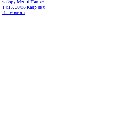
табору Менні Пак’яо
14:15, 30/06
Кадр дня
Всі новини