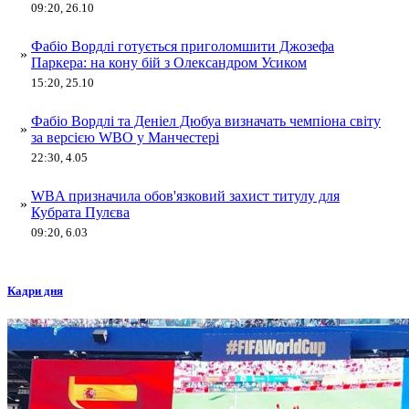
09:20, 26.10
Фабіо Вордлі готується приголомшити Джозефа
»
Паркера: на кону бій з Олександром Усиком
15:20, 25.10
Фабіо Вордлі та Деніел Дюбуа визначать чемпіона світу
»
за версією WBO у Манчестері
22:30, 4.05
WBA призначила обов'язковий захист титулу для
»
Кубрата Пулєва
09:20, 6.03
Кадри дня