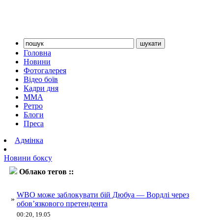
Головна
Новини
Фотогалерея
Відео боїв
Кадри дня
ММА
Ретро
Блоги
Преса
Адмінка
Новини боксу
Облако тегов ::
Вордлі
WBO може заблокувати бій Дюбуа — Вордлі через
»
обов’язкового претендента
00:20, 19.05