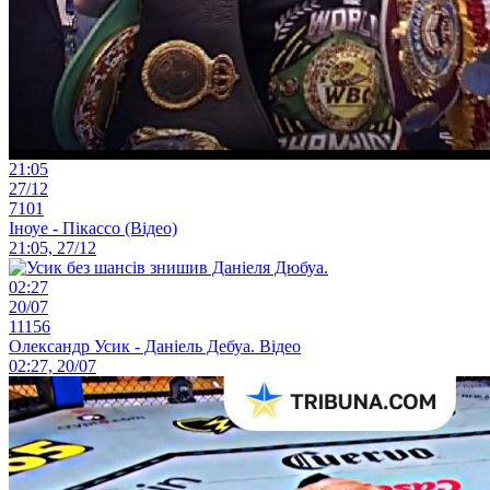
21:05
27/12
7101
Іноуе - Пікассо (Відео)
21:05, 27/12
02:27
20/07
11156
Олександр Усик - Даніель Дебуа. Відео
02:27, 20/07