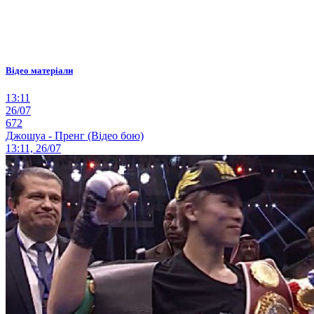
Відео матеріали
13:11
26/07
672
Джошуа - Пренг (Відео бою)
13:11, 26/07