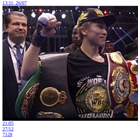
13:11, 26/07
21:05
27/12
7128