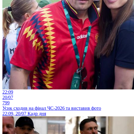
22:09
20/07
799
Усик сходив на фінал ЧС-2026 та виставив фото
22:09, 20/07
Кадр дня