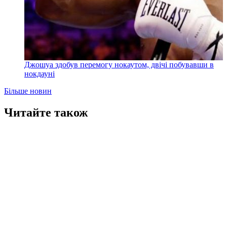
Джошуа здобув перемогу нокаутом, двічі побувавши в
нокдауні
Більше новин
Читайте також