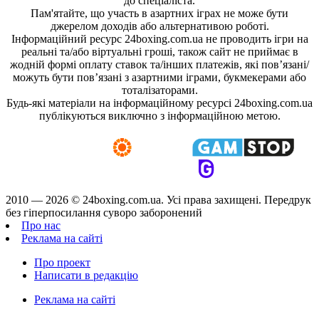
до спеціаліста.
Пам'ятайте, що участь в азартних іграх не може бути
джерелом доходів або альтернативою роботі.
Інформаційний ресурс 24boxing.com.ua не проводить ігри на
реальні та/або віртуальні гроші, також сайт не приймає в
жодній формі оплату ставок та/інших платежів, які пов’язані/
можуть бути пов’язані з азартними іграми, букмекерами або
тоталізаторами.
Будь-які матеріали на інформаційному ресурсі 24boxing.com.ua
публікуються виключно з інформаційною метою.
2010 — 2026 ©
24boxing.com.ua.
Усi права захищенi. Передрук
без гіперпосилання суворо заборонений
Про нас
Реклама на сайті
Про проект
Написати в редакцію
Реклама на сайті