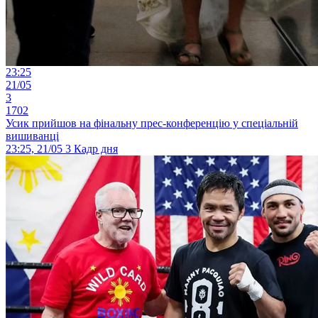
23:25
21/05
3
1702
Усик прийшов на фінальну прес-конференцію у спеціальній
вишиванці
23:25, 21/05
3
Кадр дня