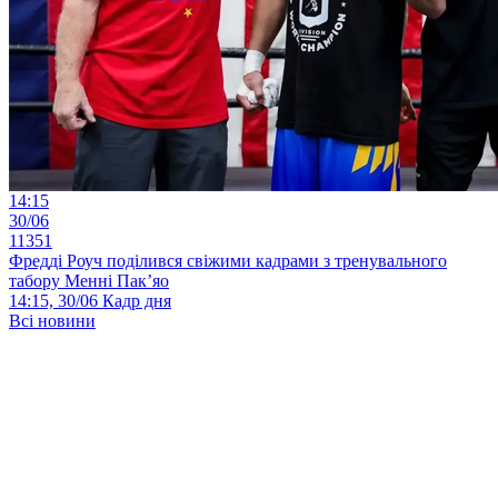
14:15
30/06
11351
Фредді Роуч поділився свіжими кадрами з тренувального
табору Менні Пак’яо
14:15, 30/06
Кадр дня
Всі новини