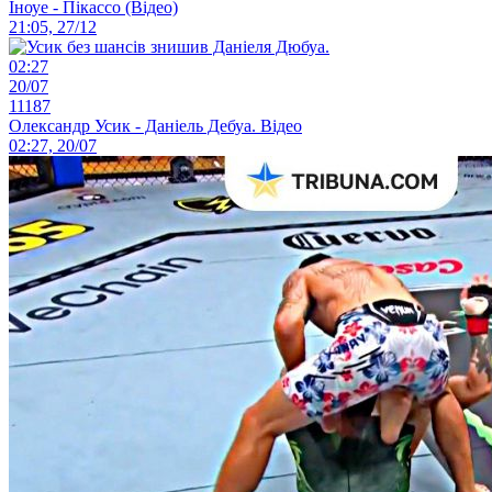
Іноуе - Пікассо (Відео)
21:05, 27/12
02:27
20/07
11187
Олександр Усик - Даніель Дебуа. Відео
02:27, 20/07