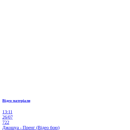
Відео матеріали
13:11
26/07
722
Джошуа - Пренг (Відео бою)