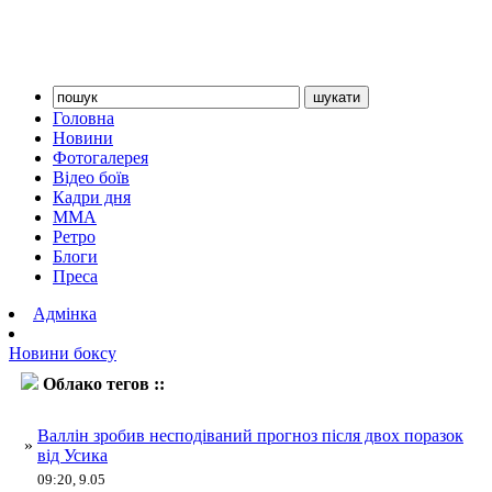
Головна
Новини
Фотогалерея
Відео боїв
Кадри дня
ММА
Ретро
Блоги
Преса
Адмінка
Новини боксу
Облако тегов ::
Валлін
Валлін зробив несподіваний прогноз після двох поразок
»
від Усика
09:20, 9.05