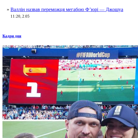
»
Валлін назвав переможця мегабою Ф’юрі — Джошуа
11:20, 2.05
Кадри дня