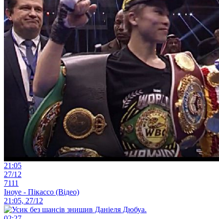
21:05
27/12
7111
Іноуе - Пікассо (Відео)
21:05, 27/12
02:27