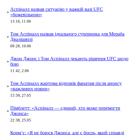
Аспіналл назвав ситуацію у важкій вазі UFC
»
«божевільною»
13:16, 11.06
Том Аспіналл назвав ідеального суперника для Мераба
»
Двалішвілі
09:28, 10.06
Джон Джонс і Том Аспіналл чекають рішення UFC щодо
»
бою
11:42, 2.06
Том Аспіналл жартома відповів фанатам після анонсу
»
«важливих новин»
15:59, 27.05
Пімблетт: «Аспіналл — єдиний, хто може перемогти
»
Джонса»
22:38, 25.05
Корм’є: «Я не боюся Джонса, але є боєць, який справді