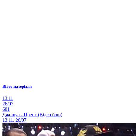
Відео матеріали
13:11
26/07
681
Джошуа - Пренг (Відео бою)
13:11, 26/07