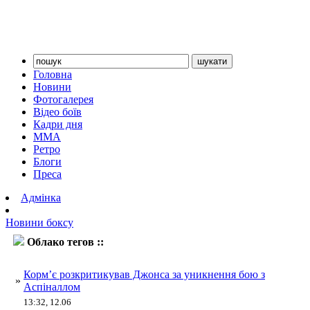
Головна
Новини
Фотогалерея
Відео боїв
Кадри дня
ММА
Ретро
Блоги
Преса
Адмінка
Новини боксу
Облако тегов ::
Аспіналл
Корм’є розкритикував Джонса за уникнення бою з
»
Аспіналлом
13:32, 12.06