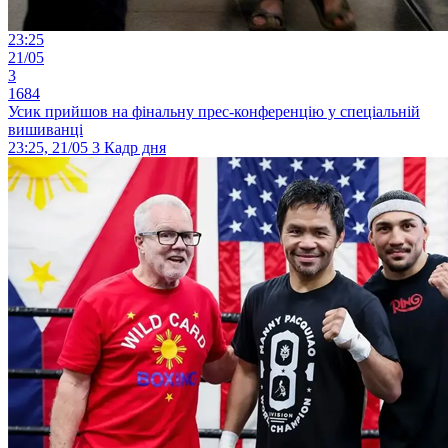
23:25
21/05
3
1684
Усик прийшов на фінальну прес-конференцію у спеціальній
вишиванці
23:25, 21/05
3
Кадр дня