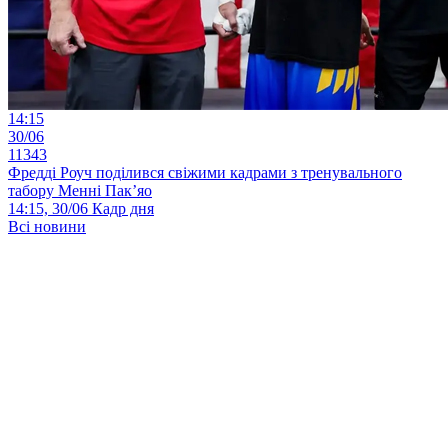
14:15
30/06
11343
Фредді Роуч поділився свіжими кадрами з тренувального
табору Менні Пак’яо
14:15, 30/06
Кадр дня
Всі новини