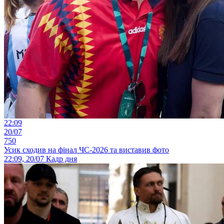
22:09
20/07
750
Усик сходив на фінал ЧС-2026 та виставив фото
22:09, 20/07
Кадр дня