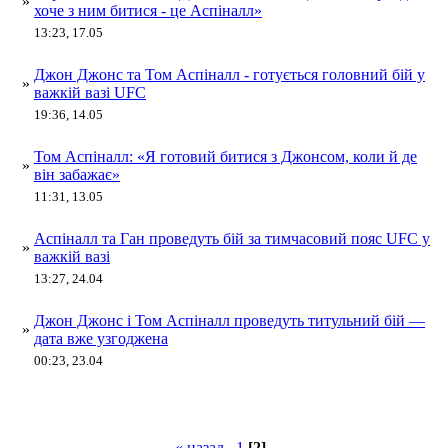
»
хоче з ним битися - це Аспіналл»
13:23, 17.05
Джон Джонс та Том Аспіналл - готується головний бій у
»
важкій вазі UFC
19:36, 14.05
Том Аспіналл: «Я готовий битися з Джонсом, коли й де
»
він забажає»
11:31, 13.05
Аспіналл та Ган проведуть бій за тимчасовий пояс UFC у
»
важкій вазі
13:27, 24.04
Джон Джонс і Том Аспіналл проведуть титульний бій —
»
дата вже узгоджена
00:23, 23.04
« назад
1
[2]