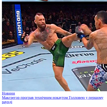
Новини
Макгрегор програв технічним нокаутом Голловею у першому
раунді