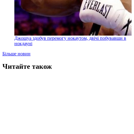
Джошуа здобув перемогу нокаутом, двічі побувавши в
нокдауні
Більше новин
Читайте також