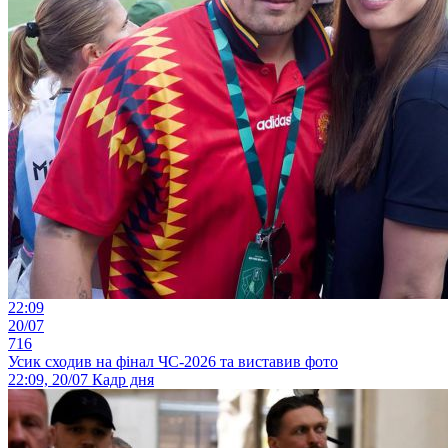
22:09
20/07
716
Усик сходив на фінал ЧС-2026 та виставив фото
22:09, 20/07
Кадр дня