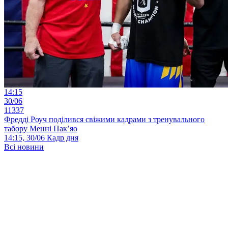
14:15
30/06
11337
Фредді Роуч поділився свіжими кадрами з тренувального
табору Менні Пак’яо
14:15, 30/06
Кадр дня
Всі новини