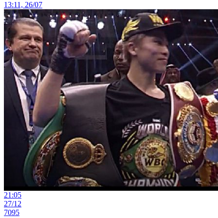
13:11, 26/07
21:05
27/12
7095