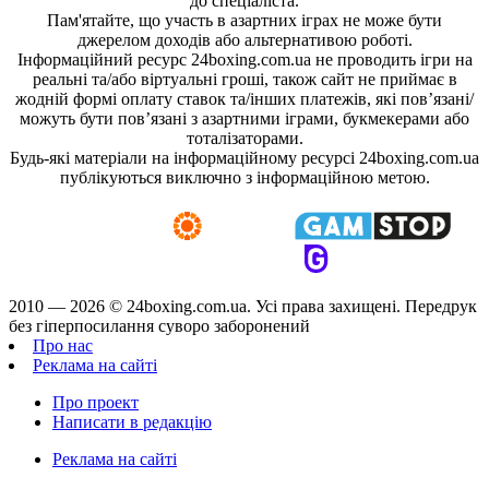
до спеціаліста.
Пам'ятайте, що участь в азартних іграх не може бути
джерелом доходів або альтернативою роботі.
Інформаційний ресурс 24boxing.com.ua не проводить ігри на
реальні та/або віртуальні гроші, також сайт не приймає в
жодній формі оплату ставок та/інших платежів, які пов’язані/
можуть бути пов’язані з азартними іграми, букмекерами або
тоталізаторами.
Будь-які матеріали на інформаційному ресурсі 24boxing.com.ua
публікуються виключно з інформаційною метою.
2010 — 2026 ©
24boxing.com.ua.
Усi права захищенi. Передрук
без гіперпосилання суворо заборонений
Про нас
Реклама на сайті
Про проект
Написати в редакцію
Реклама на сайті