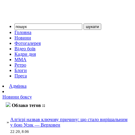
Головна
Новини
Фотогалерея
Відео боїв
Кадри дня
ММА
Ретро
Блоги
Преса
Адмінка
Новини боксу
Облако тегов ::
Алгієрі
Алгієрі назвав ключову причину: що стало вирішальним
»
у бою Усик — Верховен
22:20, 8.06