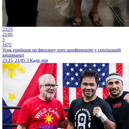
23:25
21/05
3
1672
Усик прийшов на фінальну прес-конференцію у спеціальній
вишиванці
23:25, 21/05
3
Кадр дня