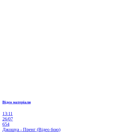
Відео матеріали
13:11
26/07
654
Джошуа - Пренг (Відео бою)