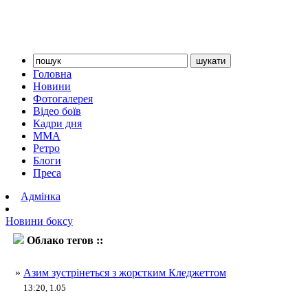
Головна
Новини
Фотогалерея
Відео боїв
Кадри дня
ММА
Ретро
Блоги
Преса
Адмінка
Новини боксу
Облако тегов ::
Азим
»
Азим зустрінеться з жорстким Кледжеттом
13:20, 1.05