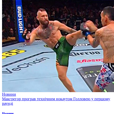
Новини
Макгрегор програв технічним нокаутом Голловею у першому
раунді
Новини