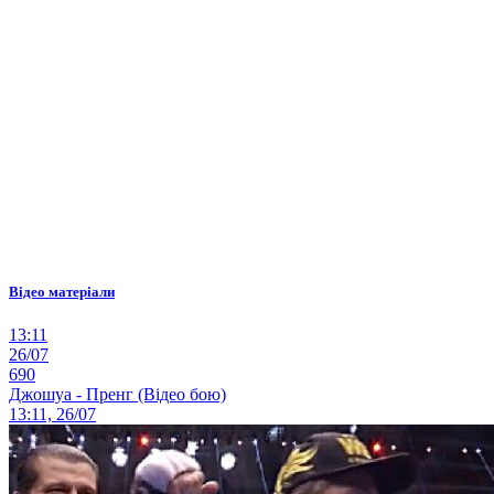
Відео матеріали
13:11
26/07
690
Джошуа - Пренг (Відео бою)
13:11, 26/07