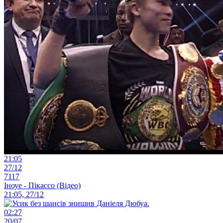
21:05
27/12
7117
Іноуе - Пікассо (Відео)
21:05, 27/12
02:27
20/07