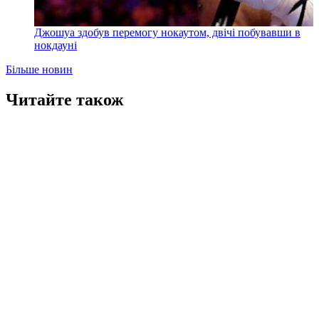
Джошуа здобув перемогу нокаутом, двічі побувавши в
нокдауні
Більше новин
Читайте також