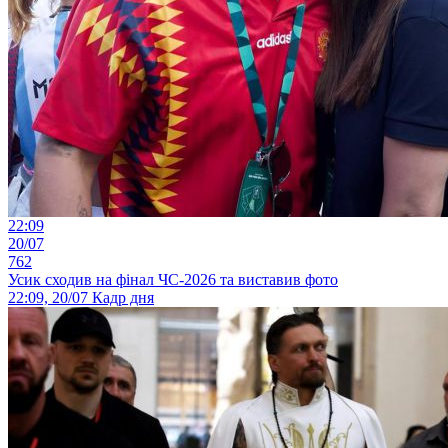
22:09
20/07
762
Усик сходив на фінал ЧС-2026 та виставив фото
22:09, 20/07
Кадр дня