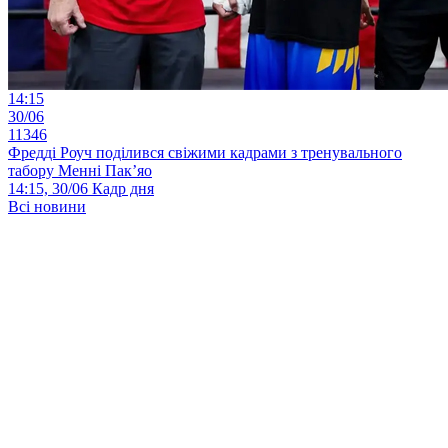
14:15
30/06
11346
Фредді Роуч поділився свіжими кадрами з тренувального
табору Менні Пак’яо
14:15, 30/06
Кадр дня
Всі новини