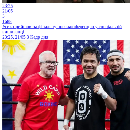
23:25
21/05
3
1688
Усик прийшов на фінальну прес-конференцію у спеціальній
вишиванці
23:25, 21/05
3
Кадр дня