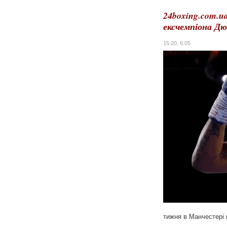
24boxing.com.u
ексчемпіона Дю
15:20, 6.05
тижня в Манчестері 