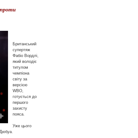
у проти
Британський
супертяж
Фабіо Вордлі,
який володіє
титулом
чемпіона
світу за
версією
WBO,
готується до
першого
захисту
пояса.
Уже цього
 Дюбуа.