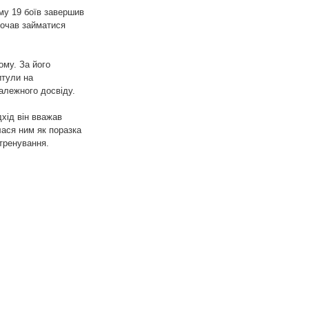
му 19 боїв завершив
почав займатися
ому. За його
итули на
алежного досвіду.
хід він вважав
лася ним як поразка
тренування.