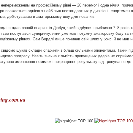
непереможеним на професійному рівні — 20 перемог і одна нічия, причо
єра вважається однією з найбільш нестандартних у дивізіоні: спортсмен 
ків, дебютувавши в аматорському шоу для новачків.
длі згадав ранній спаринг із Дюбуа, який відбувся приблизно 7–8 років т
уттєво поступався супернику, який уже мав потужну аматорську базу та т
одіжному рівнях. Сам Вордлі лише починав свій шлях у боксі й не мав н
 свідомо шукав складні спаринги з більш сильними опонентами. Такий під
дкого прогресу. Навіть значна кількість пропущених ударів не сприйма
ступове зменшення помилок і покращення результату від тренування до 
ing.com.ua