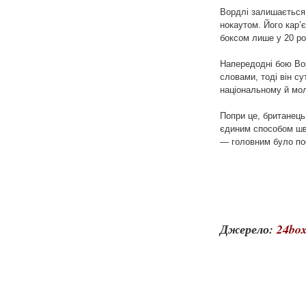
Вордлі залишається 
нокаутом. Його кар’
боксом лише у 20 ро
Напередодні бою Вор
словами, тоді він с
національному й мол
Попри це, британець
єдиним способом шви
— головним було по
Джерело:
24box