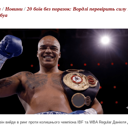
a
/
Новини
/
20 боїв без поразок: Вордлі перевірить сил
буа
він вийде в ринг проти колишнього чемпіона IBF та WBA Regular Даніеля