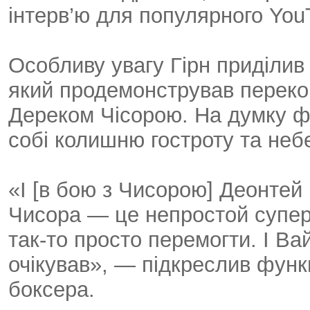
інтерв’ю для популярного You
Особливу увагу Гірн приділив
який продемонстрував перекон
Дереком Чісорою. На думку ф
собі колишню гостроту та небе
«І [в бою з Чисорою] Деонтей
Чисора — це непростой суперн
так-то просто перемогти. І Ва
очікував», — підкреслив функ
боксера.