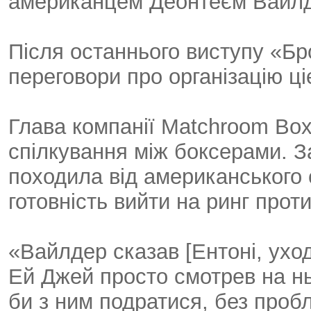
американцем Деонтеєм Вайл
Після останнього виступу «Б
переговори про організацію ці
Глава компанії Matchroom Box
спілкування між боксерами. З
походила від американського 
готовність вийти на ринг про
«Вайлдер сказав [Ентоні, ухо
Ей Джей просто смотрев на нь
би з ним подратися, без проб