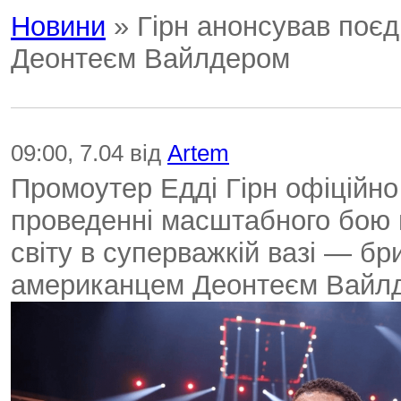
Новини
» Гірн анонсував поєд
Деонтеєм Вайлдером
09:00, 7.04 від
Artem
Промоутер Едді Гірн офіційно 
проведенні масштабного бою 
світу в суперважкій вазі — б
американцем Деонтеєм Вайл